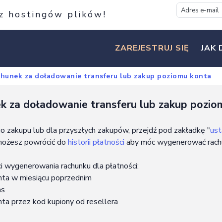
 z hostingów plików!
ZAREJESTRUJ SIĘ
JAK 
hunek za doładowanie transferu lub zakup poziomu konta
k za doładowanie transferu lub zakup pozio
zakupu lub dla przyszłych zakupów, przejdź pod zakładkę "
ust
 możesz powrócić do
historii płatności
aby móc wygenerować rach
i wygenerowania rachunku dla płatności:
nta w miesiącu poprzednim
ms
ta przez kod kupiony od resellera