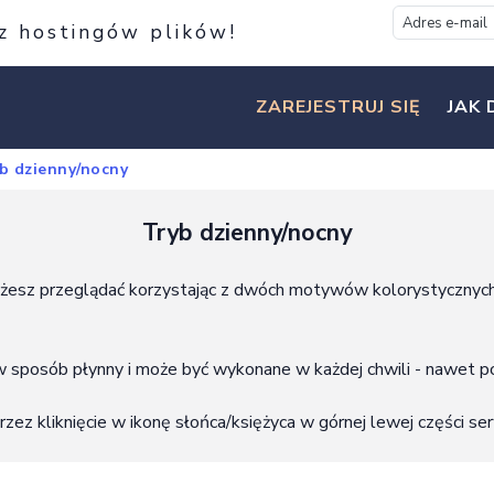
 z hostingów plików!
ZAREJESTRUJ SIĘ
JAK 
b dzienny/nocny
Tryb dzienny/nocny
możesz przeglądać korzystając z dwóch motywów kolorystycznych
sposób płynny i może być wykonane w każdej chwili - nawet po
ez kliknięcie w ikonę słońca/księżyca w górnej lewej części ser